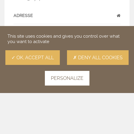
ADRESSE
Lieu-dit Pezza Cardo
20137 Porto Vecchio
This site uses cookies and gives you control over what
you want to activate
GPS
OK, ACCEPT ALL
DENY ALL COOKIES
N 41 37′ 14″ E 9 17′ 54″
PERSONALIZE